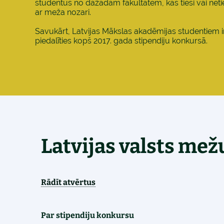
studentus no dažādām fakultātēm, kas tieši vai netieš
ar meža nozari.
Savukārt, Latvijas Mākslas akadēmijas studentiem i
piedalīties kopš 2017. gada stipendiju konkursā.
Latvijas valsts mež
Rādīt atvērtus
Par stipendiju konkursu