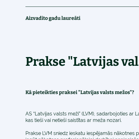
Aizvadīto gadu laureāti
Prakse "Latvijas va
Kā pieteikties praksei "Latvijas valsts mežos"?
AS “Latvijas valsts meži” (LVM), sadarbojoties ar 
kas tieši vai netieši saistītas ar meža nozari.
Prakse LVM sniedz ieskatu iespējamās nākotnes pro