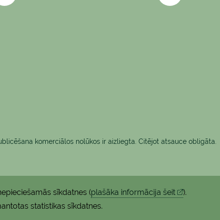
blicēšana komerciālos nolūkos ir aizliegta. Citējot atsauce obligāta.
i nepieciešamās sīkdatnes
(
plašāka informācija šeit
).
antotas statistikas sīkdatnes.