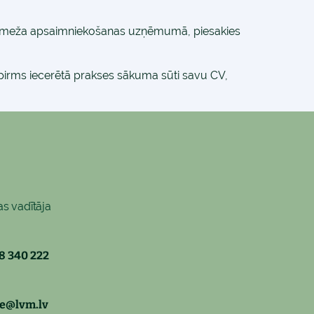
elākajā meža apsaimniekošanas uzņēmumā, piesakies
 pirms iecerētā prakses sākuma sūti savu CV,
as vadītāja
28 340 222
re@lvm.lv