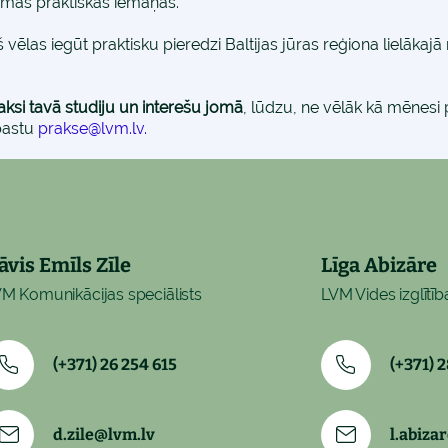
amās praktiskās iemaņas.
, kurš vēlas iegūt praktisku pieredzi Baltijas jūras reģiona li
raksi tavā studiju un interešu jomā
, lūdzu, ne vēlāk kā mēnesi
pastu
prakse@lvm.lv
.
āvis Emīls Zīle
Līga Abizāre
M Komunikācijas speciālists
LVM Vides izglītīb
(+371) 26 254 615
(+371) 
d.zile@lvm.lv
l.abiza