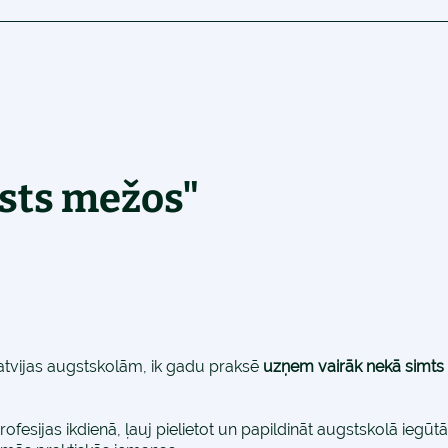
lsts mežos"
Latvijas augstskolām, ik gadu praksē
uzņem vairāk nekā simts
fesijas ikdienā, ļauj pielietot un papildināt augstskolā iegū