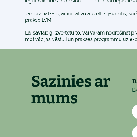
iegūt nākotnes profesionālajai darbībai nepiecieš
Ja esi zinātkārs, ar iniciatīvu apveltīts jaunietis
praksē LVM!
Lai savlaicīgi izvērtētu to, vai varam nodrošināt p
motivācijas vēstuli un prakses programmu uz e-
Sazinies ar
D
LV
mums