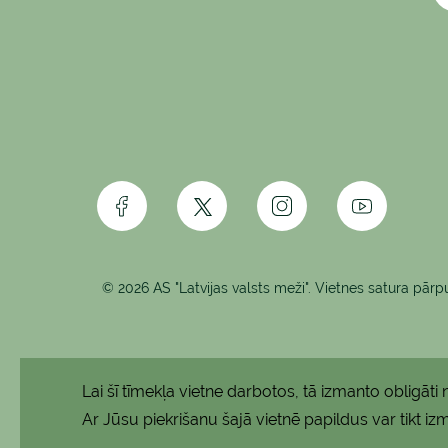
© 2026 AS "Latvijas valsts meži". Vietnes satura pārpu
Lai šī tīmekļa vietne darbotos, tā izmanto obligāt
Ar Jūsu piekrišanu šajā vietnē papildus var tikt izm