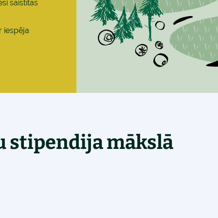
i saistītas
r iespēja
u stipendija mākslā